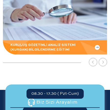
KURULUŞ GÖZETİMLİ ANALİZ SİSTEMİ
(KURGAN) BİLGİLENDİRME EĞİTİMİ
08.30 - 17.30 ( Pzt-Cum)
Biz Sizi Arayalım