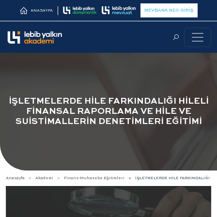
MEVBANK NEO GİRİŞ
ANASAYFA
İŞLETMELERDE HİLE FARKINDALIĞI HİLELİ
FİNANSAL RAPORLAMA VE HİLE VE
SUİSTİMALLERİN DENETİMLERİ EĞİTİMİ
Anasayfa
Akademi
Finans-Muhasebe Eğitimleri
İŞLETMELERDE HİLE FARKINDALIĞI Hİ