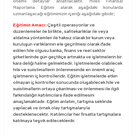
önemli detaylar anlatılacaktır. Hileli Finansal
Raporlama Eğitimi alarak aşağıdaki konularda
uzmanlaşacağı eğitimimizin içeriği aşağıdaki gibidir;
Eğitimin Amacı:
Çeşitli operasyonlar ve
düzenlemeler ile birlikte, sahtekarlıklar ile veya
aldatma yöntemleri ile haksız olarak bir kurum veya
kuruluşun varlıklarının ele geçirilmesi olarak ifade
edilen hile olgusu banka, finans ve reel sektör
şirketlerinde gün geçtikçe artmakta ve işletmelerin bir
kara deliği haline gelmektedir. İşletmelerde olabilecek
hile ve suiistimallerin önlenmesinde en önemli araç
işletmenin iç kontrolleridir. Eğitim işletmelerde etkin
olmayan iç kontroller sonucunda oluşabilecek hile ve
suiistimallerin ortaya çıkarılması ve önlenmesi ile ilgili
farkındalığın katılımcılara ifade edilmesini
amaçlamaktadır. Eğitim anlatım, tartışma seklinde
yapılacak ve örnek olay tartışmalarıyla
desteklenecektir. Katılımcılar her fırsatta tartışmalara
katılmaya teşvik edileceklerdir.