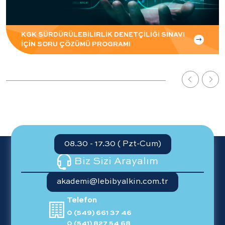
KGK SÜRDÜRÜLEBİLİRLİK DENETÇİLİĞİ SINAVI
İÇİN SORU ÇÖZÜMÜ PROGRAMI
08.30 - 17.30 ( Pzt-Cum)
Biz Sizi Arayalım
akademi@lebibyalkin.com.tr
Telefon
0 (549) 661 37 46
0 (541) 827 54 68