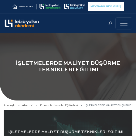
MEVBANK NEO GİRİŞ
ANASAYFA
İŞLETMELERDE MALİYET DÜŞÜRME
TEKNİKLERİ EĞİTİMİ
Anasayfa
Akademi
Finans-Muhasebe Eğitimleri
İŞLETMELERDE MALİYET DÜŞÜRME TEK
İŞLETMELERDE MALİYET DÜŞÜRME TEKNİKLERİ EĞİTİMİ