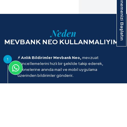
Ücretsiz Denemenizi Başlatın
Neden
MEVBANK NEO KULLANMALIYIM?
⚡ Anlık Bildirimler Mevbank Neo,
mevzuat
1
güncellemelerini hızlı bir şekilde takip ederek,
abonelerine anında mail ve mobil uygulama
üzerinden bildirimler gönderir.
🔍 Tek Kaynaktan Erişim:
Tüm mevzuata, 10
2
milyon içtihata ve uzman makalelerine ulaştırır.
Ayrıca sürekli güncellenen pratik bilgiler, tasarı
taslak ve duyurular ile zengin içerik sunar.
📚 Güvenilir Bilgi Kaynağı: Mevbank Neo,
3