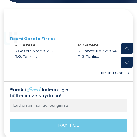
YAŞAYAN
MEVZUAT
Resmi Gazete Fihristi
R.Gazete
R.Gazete
9/8/2026
8/8/2026
R.Gazete No: 33335
R.Gazete No: 33334
İçindekiler
İçindekiler
R.G. Tarihi:
R.G. Tarihi:
09.08.2026
08.08.2026
İÇİNDEKİLER
İÇİNDEKİLER
Tümünü Gör
YASAMA
YÜRÜTME VE İDARE
BÖLÜMÜKANUNLAR7591
BÖLÜMÜYÖNETMELİKLER––
Türkiye Cumhuriyeti
Antalya Bilim
güncel
Sürekli
kalmak için
Hükümeti ile
Üniversitesi Ana
bültenimize kaydolun!
Birleşmiş Mill
Yönetm
KAYIT OL