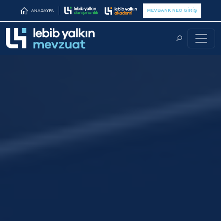
MEVBANK NEO GİRİŞ
ANASAYFA