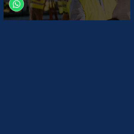
6331 Sayılı İş Sağlığı ve Güvenliği Kanunu, ilgili yönetmelik,
tebliğler ve genelgelere en güncel haliyle ulaşabileceğiniz
güvenilir bir rehber niteliğindedir.