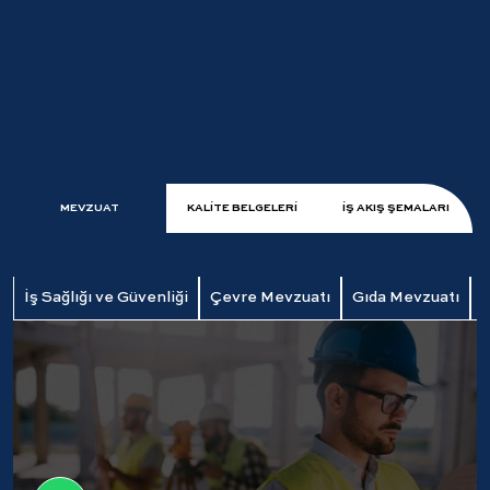
MEVZUAT
KALİTE BELGELERİ
İŞ AKIŞ ŞEMALARI
İş Sağlığı ve Güvenliği
Çevre Mevzuatı
Gıda Mevzuatı
E