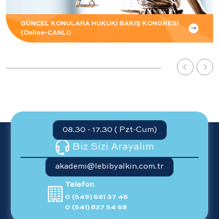
GÜNCEL KONULARA HUKUKİ BAKIŞ KONGRESİ
(Online-CANLI)
08.30 - 17.30 ( Pzt-Cum)
Biz Sizi Arayalım
akademi@lebibyalkin.com.tr
Telefon
0 (549) 661 37 46
0 (541) 827 54 68