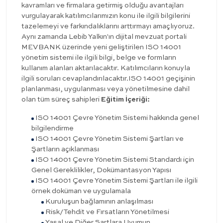
kavramları ve firmalara getirmiş olduğu avantajları
vurgulayarak katılımcılarımızın konu ile ilgili bilgilerini
tazelemeyi ve farkındalıklarını arttırmayı amaçlıyoruz.
Aynı zamanda Lebib Yalkın'ın dijital mevzuat portali
MEVBANK üzerinde yeni geliştirilen ISO 14001
yönetim sistemi ile ilgili bilgi, belge ve formların
kullanım alanları aktarılacaktır. Katılımcıların konuyla
ilgili soruları cevaplandırılacaktır.ISO 14001 geçişinin
planlanması, uygulanması veya yönetilmesine dahil
olan tüm süreç sahipleri
Eğitim İçeriği:
ISO 14001 Çevre Yönetim Sistemi hakkında genel
bilgilendirme
ISO 14001 Çevre Yönetim Sistemi Şartları ve
Şartların açıklanması
ISO 14001 Çevre Yönetim Sistemi Standardı için
Genel Gereklilikler, Dokümantasyon Yapısı
ISO 14001 Çevre Yönetim Sistemi Şartları ile ilgili
örnek doküman ve uygulamala
Kuruluşun bağlamının anlaşılması
Risk/Tehdit ve Fırsatların Yönetilmesi
Yasal ve Diğer Şartlara Uyumun