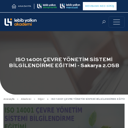
MEVBANK NEO GİRİŞ
ANASAYFA
ISO 14001 ÇEVRE YÖNETİM SİSTEMİ
BİLGİLENDİRME EĞİTİMİ - Sakarya 2.OSB
Anasayfa
Akademi
Diğer
ISO 14001 ÇEVRE YÖNETİM SİSTEMİ BİLGİLENDİRME EĞİTİMİ -