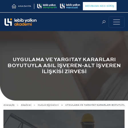
MEVBANK NEO GİRİŞ
ANASAYFA
UYGULAMA VE YARGITAY KARARLARI
BOYUTUYLA ASIL İŞVEREN-ALT İŞVEREN
İLİŞKİSİ ZİRVESİ
Anasayfa
Akademi
Hukuk Eğitimleri
UYGULAMA VE YARGITAY KARARLARI BOYUTUYLA AS