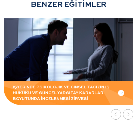
BENZER EĞİTİMLER
İŞYERİNDE PSİKOLOJİK VE CİNSEL TACİZİN İŞ
HUKUKU VE GÜNCEL YARGITAY KARARLARI
BOYUTUNDA İNCELENMESİ ZİRVESİ