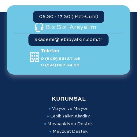
08.30 - 17.30 ( Pzt-Cum)
Biz Sizi Arayalım
akademi@lebibyalkin.com.tr
Telefon
0 (549) 661 37 46
0 (541) 827 54 68
KURUMSAL
Vizyon ve Misyon
Lebib Yalkın Kimdir?
Mevbank Neo Destek
Mevzuat Destek