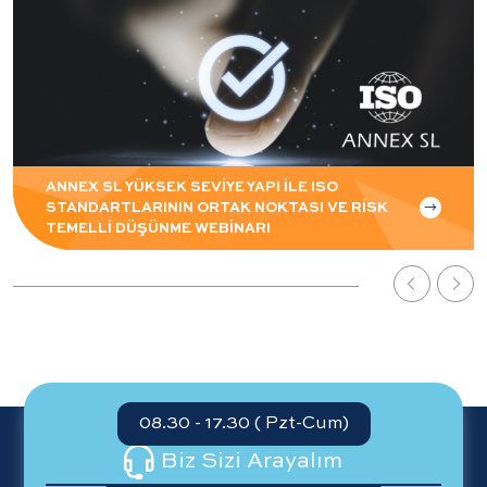
ANNEX SL YÜKSEK SEVİYE YAPI İLE ISO
STANDARTLARININ ORTAK NOKTASI VE RİSK
TEMELLİ DÜŞÜNME WEBİNARI
08.30 - 17.30 ( Pzt-Cum)
Biz Sizi Arayalım