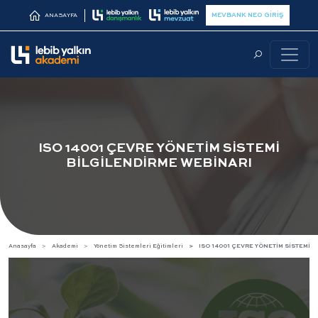
MEVBANK NEO GİRİŞ
ANASAYFA
ISO 14001 ÇEVRE YÖNETİM SİSTEMİ
BİLGİLENDİRME WEBİNARI
Anasayfa
Akademi
Yönetim Sistemleri Eğitimleri
ISO 14001 ÇEVRE YÖNETİM SİSTEMİ 