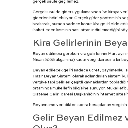
gerçek usule geçilemez.
Gerçek usulde gider uygulamasında ise kiraya veril
giderler indirilebiliyor. Gerçek gider yönteminin s
bırakarak, burada sadece konut kira geliri elde edi
isabet eden kısmının hasılattan indirilemediğini sö
Kira Gelirlerinin Bey
Beyan edilmesi gereken kira gelirlerinin Mart ayını
Nisan 2025 akşamına) kadar vergi dairesine bir be
Beyan edilecek geliri sadece ücret, gayrimenkul se
Hazır Beyan Sistemi olarak adlandırılan sistemi kull
vergiye tabi gelirleri çeşitli kaynaklardan topladığ
ortamında mükellefin bilgisine sunuyor. Mükellef b
Sisteme Gelir İdaresi Başkanlığının internet sitesin
Beyanname verildikten sonra hesaplanan verginin 
Gelir Beyan Edilmez 