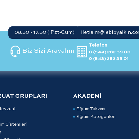
08.30 - 17.30 ( Pzt-Cum)
iletisim@lebibyalkin.co
Telefon
Biz Sizi Arayalım
0 (544) 282 39 00
0 (543) 282 39 01
ZUAT GRUPLARI
AKADEMİ
Mevzuat
Eğitim Takvimi
Eğitim Kategorileri
im Sistemleri
k