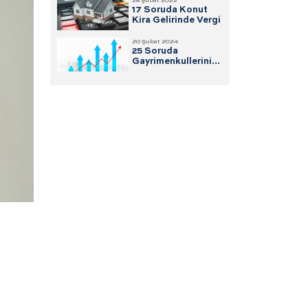
28 Şubat 2022
17 Soruda Konut
Kira Gelirinde Vergi
20 Şubat 2024
25 Soruda
Gayrimenkullerini
Satanlar için Değer
Artışı Kazancı