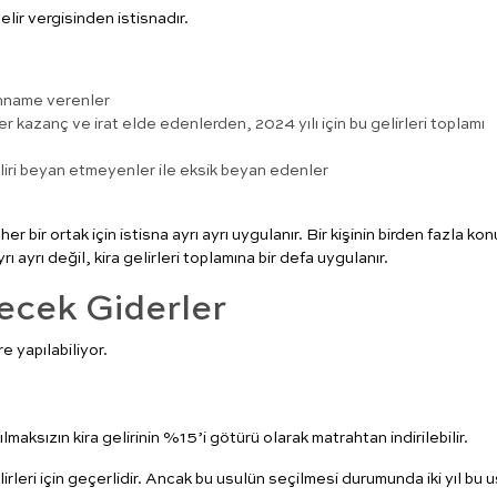
elir vergisinden istisnadır.
anname verenler
r kazanç ve irat elde edenlerden, 2024 yılı için bu gelirleri toplamı
geliri beyan etmeyenler ile eksik beyan edenler
er bir ortak için istisna ayrı ayrı uygulanır. Bir kişinin birden fazla ko
rı ayrı değil, kira gelirleri toplamına bir defa uygulanır.
lecek Giderler
e yapılabiliyor.
ksızın kira gelirinin %15’i götürü olarak matrahtan indirilebilir.
rleri için geçerlidir. Ancak bu usulün seçilmesi durumunda iki yıl bu 