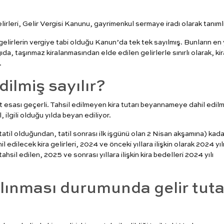
irleri, Gelir Vergisi Kanunu, gayrimenkul sermaye iradı olarak tanıml
elirlerin vergiye tabi olduğu Kanun’da tek tek sayılmış. Bunların en 
a, taşınmaz kiralanmasından elde edilen gelirlerle sınırlı olarak, kir
.
ilmiş sayılır?
at esası geçerli. Tahsil edilmeyen kira tutarı beyannameye dahil edilm
l, ilgili olduğu yılda beyan ediliyor.
atil olduğundan, tatil sonrası ilk işgünü olan 2 Nisan akşamına) kada
 edilecek kira gelirleri, 2024 ve önceki yıllara ilişkin olarak 2024 yı
tahsil edilen, 2025 ve sonrası yıllara ilişkin kira bedelleri 2024 yılı
alınması durumunda gelir tuta