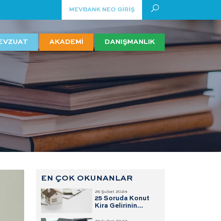
MEVBANK NEO GİRİŞ
EVZUAT
AKADEMİ
DANIŞMANLIK
EN ÇOK OKUNANLAR
26 Şubat 2024
25 Soruda Konut
Kira Gelirinin
Vergisi