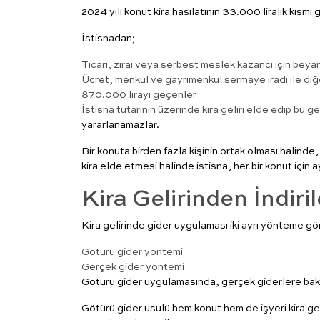
2024 yılı konut kira hasılatının 33.000 liralık kısmı g
İstisnadan;
Ticari, zirai veya serbest meslek kazancı için bey
Ücret, menkul ve gayrimenkul sermaye iradı ile diğe
870.000 lirayı geçenler
İstisna tutarının üzerinde kira geliri elde edip bu 
yararlanamazlar.
Bir konuta birden fazla kişinin ortak olması halinde, h
kira elde etmesi halinde istisna, her bir konut için ay
Kira Gelirinden İndiri
Kira gelirinde gider uygulaması iki ayrı yönteme gör
Götürü gider yöntemi
Gerçek gider yöntemi
Götürü gider uygulamasında, gerçek giderlere bakılma
Götürü gider usulü hem konut hem de işyeri kira geli