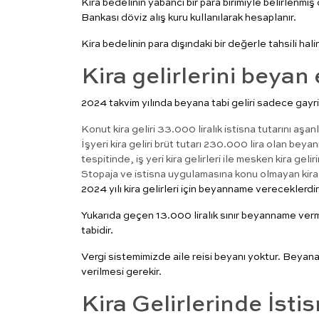
Kira bedelinin yabancı bir para birimiyle belirlenmiş 
Bankası
döviz
alış kuru kullanılarak hesaplanır.
Kira bedelinin para dışındaki bir değerle tahsili ha
Kira gelirlerini beya
2024 takvim yılında beyana tabi geliri sadece gayr
Konut kira geliri 33.000 liralık istisna tutarını aşan
İşyeri kira geliri brüt tutarı 230.000 lira olan beyan
tespitinde, iş yeri kira gelirleri ile mesken kira gelir
Stopaja ve istisna uygulamasına konu olmayan kira g
2024 yılı kira gelirleri için beyanname vereceklerdir
Yukarıda geçen 13.000 liralık sınır beyanname verm
tabidir.
Vergi sistemimizde aile reisi beyanı yoktur. Beyana ta
verilmesi gerekir.
Kira Gelirlerinde İsti