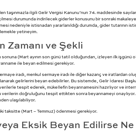
en taşınmazla ilgili Gelir Vergisi Kanunu’nun 74. maddesinde sayıla
eçilmesi durumunda indirilecek giderler konusunu bir sonraki makaley
lmesi nedeniyle istisnadan yararlanıldığı durumda, gider tutarının ist
ylemekle yetineyim.
an Zamanı ve Şekli
n sonuna (Mart ayının son günü tatil olduğundan, izleyen ilk işgünü o
yanname ile beyan edilmesi gerekiyor.
rmaye iradı, menkul sermaye iradı ile diğer kazanç ve iratlardan olu
anarak gelirlerini beyan edebilirler. Bu sistemde, Gelir İdaresi Başka
ı verilerle tespit ederek, mükellefin beyannamesini hazırlıyor ve inter
u verilerin doğruluğunu tespit ettikten sonra beyannameyi onaylıyor.
den ulaşılabiliyor.
iki taksitte (Mart – Temmuz) ödenmesi gerekiyor.
veya Eksik Beyan Edilirse Ne