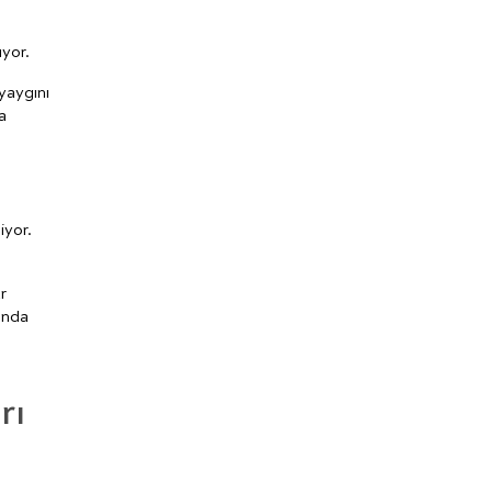
ıyor.
yaygını
a
iyor.
r
lında
rı