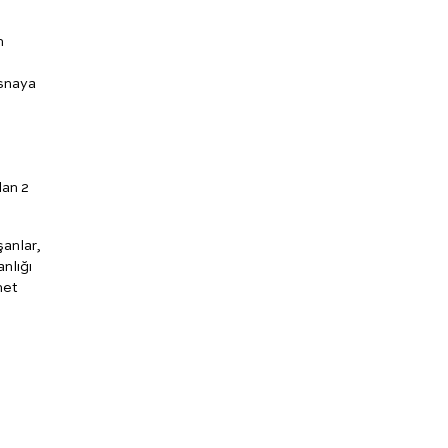
n
e
isnaya
lan 2
şanlar,
nlığı
net