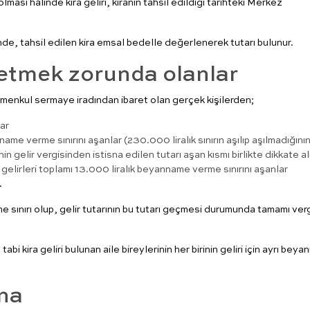
olması halinde kira geliri, kiranın tahsil edildiği tarihteki Merkez
linde, tahsil edilen kira emsal bedelle değerlenerek tutarı bulunur.
n etmek zorunda olanlar
imenkul sermaye iradından ibaret olan gerçek kişilerden;
lar
name verme sınırını aşanlar (230.000 liralık sınırın aşılıp aşılmadığını
inin gelir vergisinden istisna edilen tutarı aşan kısmı birlikte dikkate alı
elirleri toplamı 13.000 liralık beyanname verme sınırını aşanlar
.
e sınırı olup, gelir tutarının bu tutarı geçmesi durumunda tamamı ver
bi kira geliri bulunan aile bireylerinin her birinin geliri için ayrı bey
sna