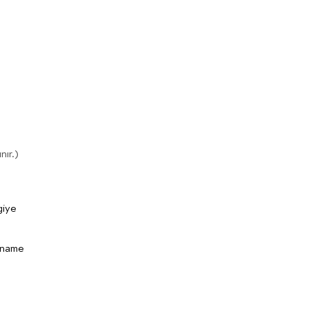
n
nır.)
giye
anname