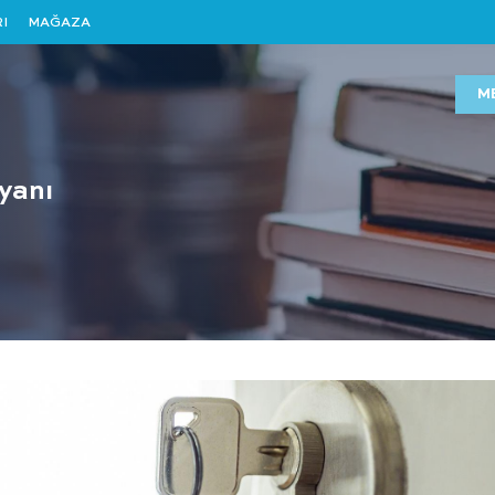
I
MAĞAZA
M
eyanı