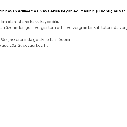
nin beyan edilmemesi veya eksik beyan edilmesinin şu sonuçları var.
ira olan istisna hakkı kaybedilir.
üzerinden gelir vergisi tarh edilir ve verginin bir katı tutarında verg
 %4,50 oranında gecikme faizi ödenir.
usulsüzlük cezası kesilir.