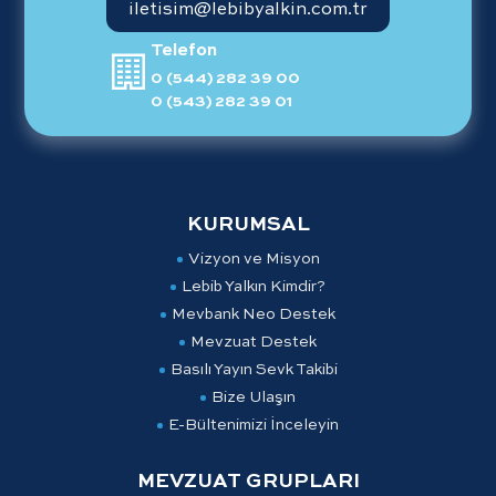
iletisim@lebibyalkin.com.tr
Telefon
0 (544) 282 39 00
0 (543) 282 39 01
KURUMSAL
Vizyon ve Misyon
Lebib Yalkın Kimdir?
Mevbank Neo Destek
Mevzuat Destek
Basılı Yayın Sevk Takibi
Bize Ulaşın
E-Bültenimizi İnceleyin
MEVZUAT GRUPLARI