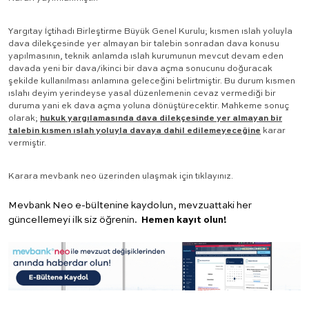
Yargıtay İçtihadı Birleştirme Büyük Genel Kurulu; kısmen ıslah yoluyla
dava dilekçesinde yer almayan bir talebin sonradan dava konusu
yapılmasının, teknik anlamda ıslah kurumunun mevcut devam eden
davada yeni bir dava/ikinci bir dava açma sonucunu doğuracak
şekilde kullanılması anlamına geleceğini belirtmiştir. Bu durum kısmen
ıslahı deyim yerindeyse yasal düzenlemenin cevaz vermediği bir
duruma yani ek dava açma yoluna dönüştürecektir. Mahkeme sonuç
olarak;
hukuk yargılamasında dava dilekçesinde yer almayan bir
talebin kısmen ıslah yoluyla davaya dahil edilemeyeceğine
karar
vermiştir.
Karara mevbank neo üzerinden ulaşmak için
tıklayınız
.
Mevbank Neo e-bültenine kaydolun, mevzuattaki her
güncellemeyi ilk siz öğrenin.
Hemen kayıt olun!