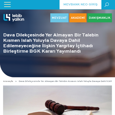
MEVBANK NEO GİRİŞ
MEVZUAT
AKADEMİ
DANIŞMANLIK
Dava Dilekçesinde Yer Almayan Bir Talebin
Kısmen Islah Yoluyla Davaya Dahil
Edilemeyeceğine İlişkin Yargıtay İçtihadı
Birleştirme BGK Kararı Yayımlandı
Anasayfa
Dava Dilekçesinde Yer Almayan Bir Talebin Kısmen Islah Yoluyla Davaya Dahil Edilem