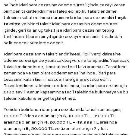
halinde idari para cezasının ödeme süresi içinde cezayı veren
birimden taksitlendirilmesi talep edilebilir. Taksitlendirme
talebinin kabul edilmesi durumunda idari para cezası
dört eşit
taksitte
ve birinci taksit idari para cezasının ödeme süresi
içinde, geri kalan üç taksit ise idari para cezasının tebliğ
tarihinden itibaren bir yıl içinde cezayı veren birim tarafından
belirlenecek sürelerde ödenir.
İdari para cezalarının taksitlendirilmesi, ilgili vergi dairesine
ödeme süresi içinde yapılacak başvuru ile talep edilir. Yapılacak
taksitlendirmelerde, teminat ve tecil faizi aranmaz. Taksitlerin
zamanında ve tam olarak ödenmemesi halinde, idari para
cezasının kalan kısmı muaccel hale gelerek takip edilir.
Taksitlendirme talebinin reddedilmesi, bu idari para cezası için
6183 sayılı Kanun kapsamında tecil talebinde bulunmaya ve bu
talebin kabulüne engel teşkil etmez.
Yeniden belirlenen idari para cezalarında tahsil zamanaşımı;
10.000 TL’den az olanlar için
3
, 10.000 TL – 19.999 TL
arasında olanlar için
4
, 20.000 TL – 49.999 TL arasında
olanlar için
5
, 50.000 TL ve üzeri olanlar için 7 yıldır.
Zamanaşımı süresi, idari para cezasının kesinleştiği takvim yılını