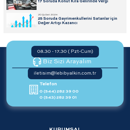
17 Soruda Konut Kira Gelirinde Vergi
20 Şubat 2024
25 Soruda Gayrimenkullerini Satanlar için
Değer Artışı Kazancı
08.30 - 17.30 ( Pzt-Cum)
Biz Sizi Arayalım
iletisim@lebibyalkin.com.tr
Telefon
0 (544) 282 39 00
0 (543) 282 39 01
KURUMSAL