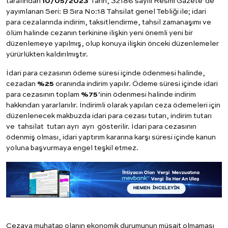
tarafından
10/05/2023
Tarih, 32186 sayılı Resmi Gazete’de
yayımlanan Seri: B Sıra No:18 Tahsilat genel Tebliği ile; idari
para cezalarında indirim, taksitlendirme, tahsil zamanaşımı ve
ölüm halinde cezanın terkinine ilişkin yeni önemli yeni bir
düzenlemeye yapılmış, olup konuya ilişkin önceki düzenlemeler
yürürlükten kaldırılmıştır.
İdari para cezasının ödeme süresi içinde ödenmesi halinde,
cezadan
%25
oranında indirim yapılır. Ödeme süresi içinde idari
para cezasının toplam
%75
’inin ödenmesi halinde indirim
hakkından yararlanılır. İndirimli olarak yapılan ceza ödemeleri için
düzenlenecek makbuzda idari para cezası tutarı, indirim tutarı
ve tahsilat tutarı ayrı ayrı gösterilir. İdari para cezasının
ödenmiş olması, idari yaptırım kararına karşı süresi içinde kanun
yoluna başvurmaya engel teşkil etmez.
Cezaya muhatap olanın ekonomik durumunun müsait olmaması