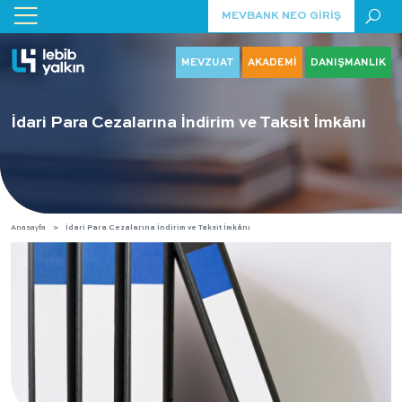
MEVBANK NEO GİRİŞ
MEVZUAT
AKADEMİ
DANIŞMANLIK
İdari Para Cezalarına İndirim ve Taksit İmkânı
Anasayfa
İdari Para Cezalarına İndirim ve Taksit İmkânı