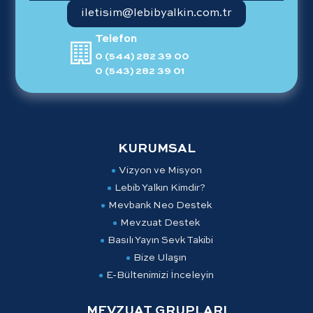
iletisim@lebibyalkin.com.tr
Telefon
0 (544) 282 39 00
0 (543) 282 39 01
KURUMSAL
Vizyon ve Misyon
Lebib Yalkın Kimdir?
Mevbank Neo Destek
Mevzuat Destek
Basılı Yayın Sevk Takibi
Bize Ulaşın
E-Bültenimizi İnceleyin
MEVZUAT GRUPLARI