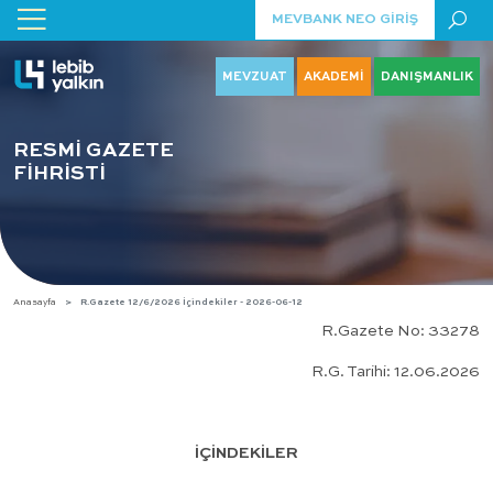
MEVBANK NEO GİRİŞ
MEVZUAT
AKADEMİ
DANIŞMANLIK
RESMİ GAZETE
FİHRİSTİ
Anasayfa
R.Gazete 12/6/2026 İçindekiler - 2026-06-12
R.Gazete No: 33278
R.G. Tarihi: 12.06.2026
İÇİNDEKİLER