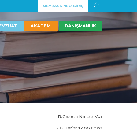
MEVBANK NEO GİRİŞ
EVZUAT
AKADEMİ
DANIŞMANLIK
R.Gazete No: 33283
R.G. Tarihi: 17.06.2026