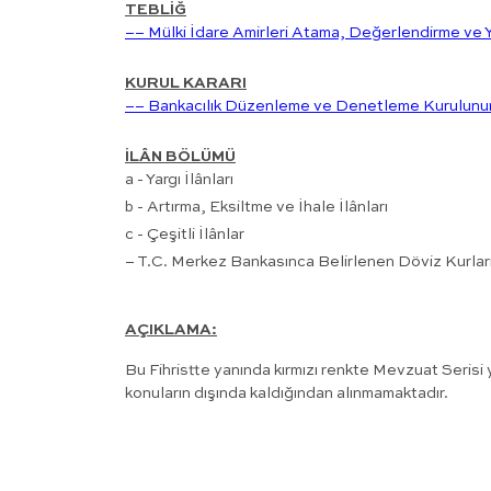
TEBLİĞ
–– Mülki İdare Amirleri Atama, Değerlendirme ve Y
KURUL KARARI
–– Bankacılık Düzenleme ve Denetleme Kurulunun 
İLÂN BÖLÜMÜ
a - Yargı İlânları
b - Artırma, Eksiltme ve İhale İlânları
c - Çeşitli İlânlar
– T.C. Merkez Bankasınca Belirlenen Döviz Kurlar
AÇIKLAMA:
Bu Fihristte yanında kırmızı renkte Mevzuat Serisi y
konuların dışında kaldığından alınmamaktadır.