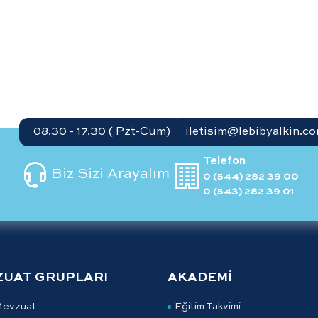
08.30 - 17.30 ( Pzt-Cum)
iletisim@lebibyalkin.co
Telefon
Biz Sizi Arayalım
0 (544) 282 39 00
0 (543) 282 39 01
ZUAT GRUPLARI
AKADEMİ
Mevzuat
Eğitim Takvimi