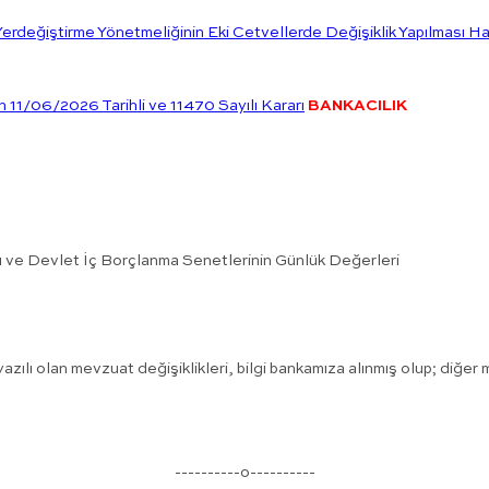
erdeğiştirme Yönetmeliğinin Eki Cetvellerde Değişiklik Yapılması H
11/06/2026 Tarihli ve 11470 Sayılı Kararı
BANKACILIK
ı ve Devlet İç Borçlanma Senetlerinin Günlük Değerleri
azılı olan mevzuat değişiklikleri, bilgi bankamıza alınmış olup; diğe
----------o----------