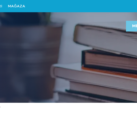
I
MAĞAZA
M
7