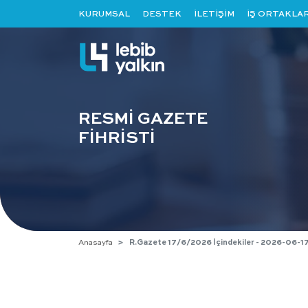
KURUMSAL
DESTEK
İLETİŞİM
İŞ ORTAKLAR
RESMİ GAZETE
FİHRİSTİ
Anasayfa
R.Gazete 17/6/2026 İçindekiler - 2026-06-1