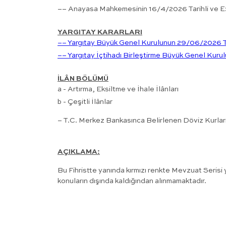
–– Anayasa Mahkemesinin 16/4/2026 Tarihli ve E:
YARGITAY KARARLARI
–– Yargıtay Büyük Genel Kurulunun 29/06/2026 Tar
–– Yargıtay İçtihadı Birleştirme Büyük Genel Kuru
İLÂN BÖLÜMÜ
a - Artırma, Eksiltme ve İhale İlânları
b - Çeşitli İlânlar
– T.C. Merkez Bankasınca Belirlenen Döviz Kurlar
AÇIKLAMA:
Bu Fihristte yanında kırmızı renkte Mevzuat Serisi y
konuların dışında kaldığından alınmamaktadır.