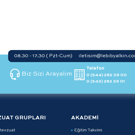
08.30 - 17.30 ( Pzt-Cum)
iletisim@lebibyalkin.co
Telefon
Biz Sizi Arayalım
0 (544) 282 39 00
0 (543) 282 39 01
ZUAT GRUPLARI
AKADEMİ
Mevzuat
Eğitim Takvimi