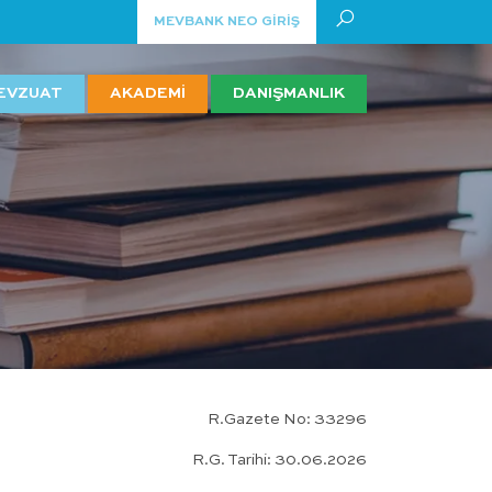
MEVBANK NEO GİRİŞ
EVZUAT
AKADEMİ
DANIŞMANLIK
R.Gazete No: 33296
R.G. Tarihi: 30.06.2026