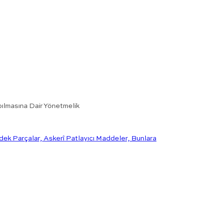
pılmasına Dair Yönetmelik
dek Parçalar, Askerî Patlayıcı Maddeler, Bunlara