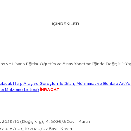
İÇİNDEKİLER
ns ve Lisans Eğitim-Öğretim ve Sınav Yönetmeliğinde Değişiklik Ya
lacak Harp Araç ve Gereçleri ile Silah, Mühimmat ve Bunlara Ait Ye
Tâbi Malzeme Listesi)
İHRACAT
2025/10 (Değişik İş), K: 2026/3 Sayılı Kararı
 2025/163, K: 2026/67 Sayılı Kararı