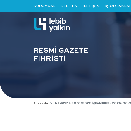
KURUMSAL
DESTEK
İLETİŞİM
İŞ ORTAKLAR
RESMİ GAZETE
FİHRİSTİ
Anasayfa
R.Gazete 30/6/2026 İçindekiler - 2026-06-