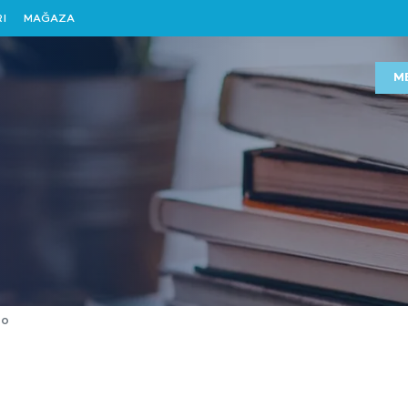
I
MAĞAZA
M
30