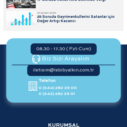
20 Şubat 2024
25 Soruda Gayrimenkullerini Satanlar için
Değer Artışı Kazancı
08.30 - 17.30 ( Pzt-Cum)
Biz Sizi Arayalım
iletisim@lebibyalkin.com.tr
Telefon
0 (544) 282 39 00
0 (543) 282 39 01
KURUMSAL