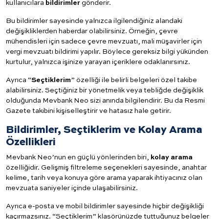
kullanıcılara
bildirimler
gönderir.
Bu bildirimler sayesinde yalnızca ilgilendiğiniz alandaki
değişikliklerden haberdar olabilirsiniz. Örneğin, çevre
mühendisleri için sadece çevre mevzuatı, mali müşavirler için
vergi mevzuatı bildirimi yapılır. Böylece gereksiz bilgi yükünden
kurtulur, yalnızca işinize yarayan içeriklere odaklanırsınız.
Ayrıca “
Seçtiklerim
” özelliği ile belirli belgeleri özel takibe
alabilirsiniz. Seçtiğiniz bir yönetmelik veya tebliğde değişiklik
olduğunda Mevbank Neo sizi anında bilgilendirir. Bu da Resmi
Gazete takibini kişiselleştirir ve hatasız hale getirir.
Bildirimler, Seçtiklerim ve Kolay Arama
Özellikleri
Mevbank Neo’nun en güçlü yönlerinden biri,
kolay arama
özelliğidir. Gelişmiş filtreleme seçenekleri sayesinde, anahtar
kelime, tarih veya konuya göre arama yaparak ihtiyacınız olan
mevzuata saniyeler içinde ulaşabilirsiniz.
Ayrıca e-posta ve mobil bildirimler sayesinde hiçbir değişikliği
kaçırmazsınız. “Seçtiklerim” klasörünüzde tuttuğunuz belgeler