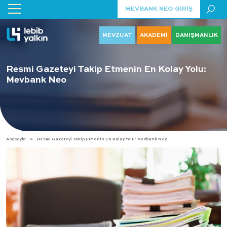
MEVBANK NEO GİRİŞ
MEVZUAT
AKADEMİ
DANIŞMANLIK
Resmi Gazeteyi Takip Etmenin En Kolay Yolu:
Mevbank Neo
Anasayfa
Resmi Gazeteyi Takip Etmenin En Kolay Yolu: Mevbank Neo