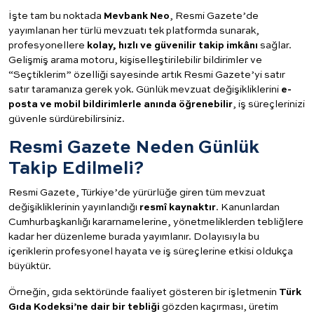
İşte tam bu noktada
Mevbank Neo
, Resmi Gazete’de
yayımlanan her türlü mevzuatı tek platformda sunarak,
profesyonellere
kolay, hızlı ve güvenilir takip imkânı
sağlar.
Gelişmiş arama motoru, kişiselleştirilebilir bildirimler ve
“Seçtiklerim” özelliği sayesinde artık Resmi Gazete’yi satır
satır taramanıza gerek yok. Günlük mevzuat değişikliklerini
e-
posta ve mobil bildirimlerle anında öğrenebilir
, iş süreçlerinizi
güvenle sürdürebilirsiniz.
Resmi Gazete Neden Günlük
Takip Edilmeli?
Resmi Gazete, Türkiye’de yürürlüğe giren tüm mevzuat
değişikliklerinin yayınlandığı
resmî kaynaktır
. Kanunlardan
Cumhurbaşkanlığı kararnamelerine, yönetmeliklerden tebliğlere
kadar her düzenleme burada yayımlanır. Dolayısıyla bu
içeriklerin profesyonel hayata ve iş süreçlerine etkisi oldukça
büyüktür.
Örneğin, gıda sektöründe faaliyet gösteren bir işletmenin
Türk
Gıda Kodeksi’ne dair bir tebliği
gözden kaçırması, üretim