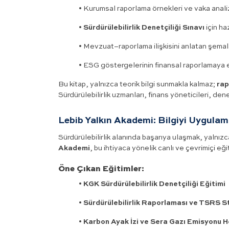
•
Kurumsal raporlama örnekleri ve vaka analiz
•
Sürdürülebilirlik Denetçiliği Sınavı
için ha
•
Mevzuat–raporlama ilişkisini anlatan şemal
•
ESG göstergelerinin finansal raporlamaya
Bu kitap, yalnızca teorik bilgi sunmakla kalmaz;
rap
Sürdürülebilirlik uzmanları, finans yöneticileri, den
Lebib Yalkın Akademi: Bilgiyi Uygula
Sürdürülebilirlik alanında başarıya ulaşmak, yalnı
Akademi
, bu ihtiyaca yönelik canlı ve çevrimiçi eğ
Öne Çıkan Eğitimler:
•
KGK Sürdürülebilirlik Denetçiliği Eğitimi
•
Sürdürülebilirlik Raporlaması ve TSRS St
•
Karbon Ayak İzi ve Sera Gazı Emisyonu 