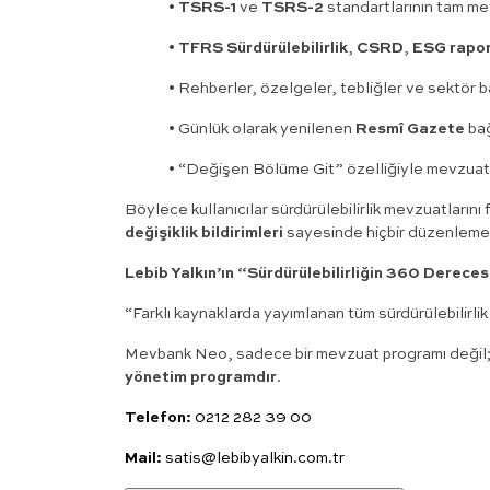
•
TSRS-1
ve
TSRS-2
standartlarının tam met
•
TFRS Sürdürülebilirlik
,
CSRD
,
ESG rapo
•
Rehberler, özelgeler, tebliğler ve sektör ba
•
Günlük olarak yenilenen
Resmî Gazete
bağ
•
“Değişen Bölüme Git” özelliğiyle mevzuat 
Böylece kullanıcılar sürdürülebilirlik mevzuatlarını 
değişiklik bildirimleri
sayesinde hiçbir düzenlemey
Lebib Yalkın’ın “Sürdürülebilirliğin 360 Dereces
“Farklı kaynaklarda yayımlanan tüm sürdürülebilirlik m
Mevbank Neo, sadece bir mevzuat programı değil; sü
yönetim programdır
.
Telefon:
0212 282 39 00
Mail:
satis@lebibyalkin.com.tr