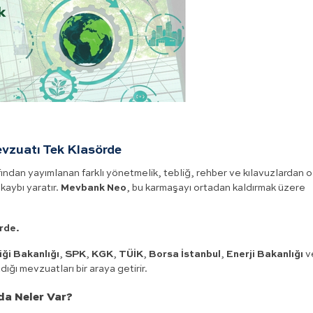
evzuatı Tek Klasörde
ından yayımlanan farklı yönetmelik, tebliğ, rehber ve kılavuzlardan o
kaybı yaratır.
Mevbank Neo
, bu karmaşayı ortadan kaldırmak üzere
örde.
iği Bakanlığı
,
SPK
,
KGK
,
TÜİK
,
Borsa İstanbul
,
Enerji Bakanlığı
v
dığı mevzuatları bir araya getirir.
da Neler Var?