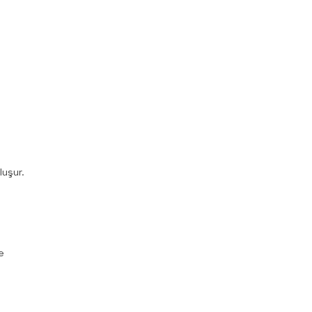
luşur.
e