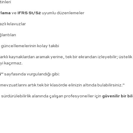
inleri
rlama
ve
IFRS S1/S2
uyumlu düzenlemeler
zlı kılavuzlar
lantıları
güncellemelerinin kolay takibi
farklı kaynaklardan aramak yerine, tek bir ekrandan izleyebilir; üstelik
i kaçırmaz.
i”
sayfasında vurgulandığı gibi:
evzuatlarını artık tek bir klasörde elinizin altında bulabilirsiniz.”
rdürülebilirlik alanında çalışan profesyoneller için
güvenilir bir bil