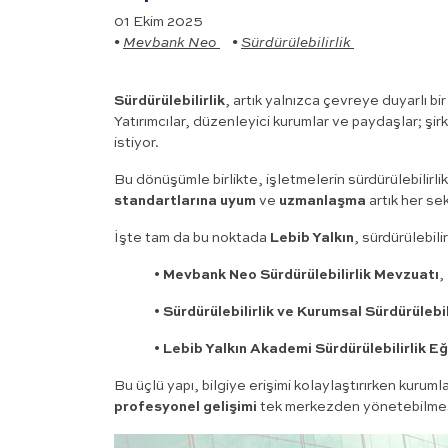
01 Ekim 2025
•
Mevbank Neo
•
Sürdürülebilirlik
Sürdürülebilirlik
, artık yalnızca çevreye duyarlı bir
Yatırımcılar, düzenleyici kurumlar ve paydaşlar; şir
istiyor.
Bu dönüşümle birlikte, işletmelerin sürdürülebilirli
standartlarına uyum
ve
uzmanlaşma
artık her sek
İşte tam da bu noktada
Lebib Yalkın
, sürdürülebili
•
Mevbank Neo Sürdürülebilirlik Mevzuatı
,
•
Sürdürülebilirlik ve Kurumsal Sürdürülebi
•
Lebib Yalkın Akademi Sürdürülebilirlik Eğ
Bu üçlü yapı, bilgiye erişimi kolaylaştırırken kuruml
profesyonel gelişimi
tek merkezden yönetebilmesi