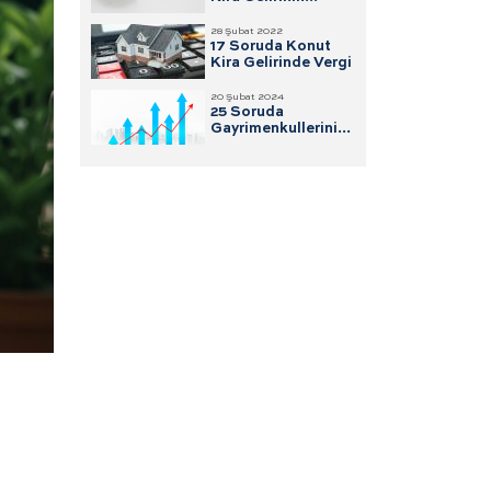
Vergisi
28 Şubat 2022
17 Soruda Konut
Kira Gelirinde Vergi
20 Şubat 2024
25 Soruda
Gayrimenkullerini
Satanlar için Değer
Artışı Kazancı