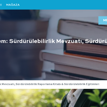
I
MAĞAZA
M
em: Sürdürülebilirlik Mevzuatı, Sürdürü
i
k Mevzuatı, Sürdürülebilirlik Raporlama Kitabı & Sürdürülebilirlik Eğitimleri