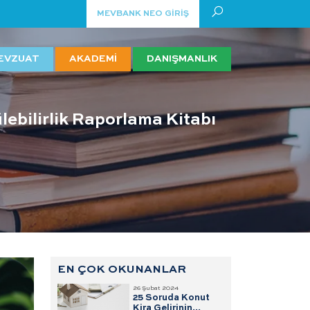
MEVBANK NEO GİRİŞ
EVZUAT
AKADEMİ
DANIŞMANLIK
lebilirlik Raporlama Kitabı
EN ÇOK OKUNANLAR
26 Şubat 2024
25 Soruda Konut
Kira Gelirinin