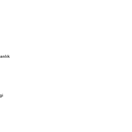
anlık
gi