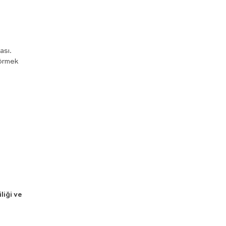
ası.
görmek
liği ve