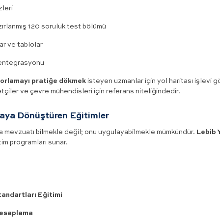
leri
zırlanmış 120 soruluk test bölümü
ar ve tablolar
 entegrasyonu
orlamayı pratiğe dökmek
isteyen uzmanlar için yol haritası işlevi g
etçiler ve çevre mühendisleri için referans niteliğindedir.
maya Dönüştüren Eğitimler
zca mevzuatı bilmekle değil; onu uygulayabilmekle mümkündür.
Lebib 
itim programları sunar.
andartları Eğitimi
Hesaplama