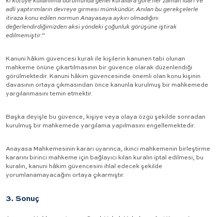
ki kötüye kullanılma durumunda genel kurallara göre her zaman idari ve
adli yaptırımların devreye girmesi mümkündür. Anılan bu gerekçelerle
itiraza konu edilen normun Anayasaya aykırı olmadığını
değerlendirdiğimizden aksi yöndeki çoğunluk görüşüne iştirak
edilmemiştir
.”
Kanuni hâkim güvencesi kuralı ile kişilerin kanunen tabi olunan
mahkeme önüne çıkartılmasının bir güvence olarak düzenlendiği
görülmektedir. Kanuni hâkim güvencesinde önemli olan konu kişinin
davasının ortaya çıkmasından önce kanunla kurulmuş bir mahkemede
yargılanmasını temin etmektir.
Başka deyişle bu güvence, kişiye veya olaya özgü şekilde sonradan
kurulmuş bir mahkemede yargılama yapılmasını engellemektedir.
Anayasa Mahkemesinin kararı uyarınca, ikinci mahkemenin birleştirme
kararını birinci mahkeme için bağlayıcı kılan kuralın iptal edilmesi, bu
kuralın, kanuni hâkim güvencesini ihlal edecek şekilde
yorumlanamayacağını ortaya çıkarmıştır.
3. Sonuç