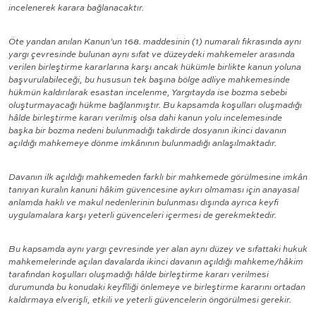
incelenerek karara bağlanacaktır.
Öte yandan anılan Kanun’un 168. maddesinin (1) numaralı fıkrasında aynı
yargı çevresinde bulunan aynı sıfat ve düzeydeki mahkemeler arasında
verilen birleştirme kararlarına karşı ancak hükümle birlikte kanun yoluna
başvurulabileceği, bu hususun tek başına bölge adliye mahkemesinde
hükmün kaldırılarak esastan incelenme, Yargıtayda ise bozma sebebi
oluşturmayacağı hükme bağlanmıştır. Bu kapsamda koşulları oluşmadığı
hâlde birleştirme kararı verilmiş olsa dahi kanun yolu incelemesinde
başka bir bozma nedeni bulunmadığı takdirde dosyanın ikinci davanın
açıldığı mahkemeye dönme imkânının bulunmadığı anlaşılmaktadır.
Davanın ilk açıldığı mahkemeden farklı bir mahkemede görülmesine imkân
tanıyan kuralın kanuni hâkim güvencesine aykırı olmaması için anayasal
anlamda haklı ve makul nedenlerinin bulunması dışında ayrıca keyfi
uygulamalara karşı yeterli güvenceleri içermesi de gerekmektedir.
Bu kapsamda aynı yargı çevresinde yer alan aynı düzey ve sıfattaki hukuk
mahkemelerinde açılan davalarda ikinci davanın açıldığı mahkeme/hâkim
tarafından koşulları oluşmadığı hâlde birleştirme kararı verilmesi
durumunda bu konudaki keyfîliği önlemeye ve birleştirme kararını ortadan
kaldırmaya elverişli, etkili ve yeterli güvencelerin öngörülmesi gerekir.