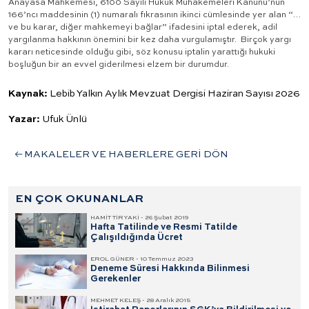
Anayasa Mahkemesi, 6100 Sayılı Hukuk Muhakemeleri Kanunu’nun
166’ncı maddesinin (1) numaralı fıkrasının ikinci cümlesinde yer alan “…
ve bu karar, diğer mahkemeyi bağlar” ifadesini iptal ederek, adil
yargılanma hakkının önemini bir kez daha vurgulamıştır. Birçok yargı
kararı neticesinde olduğu gibi, söz konusu iptalin yarattığı hukuki
boşluğun bir an evvel giderilmesi elzem bir durumdur.
Kaynak:
Lebib Yalkın Aylık Mevzuat Dergisi Haziran Sayısı 2026
Yazar:
Ufuk Ünlü
MAKALELER VE HABERLERE GERİ DÖN
EN ÇOK OKUNANLAR
HAMİT TİRYAKİ - 26 Şubat 2019
Hafta Tatilinde ve Resmi Tatilde
Çalışıldığında Ücret
EROL GÜNER - 10 Temmuz 2023
Deneme Süresi Hakkında Bilinmesi
Gerekenler
MEHMET KELEŞ - 28 Aralık 2015