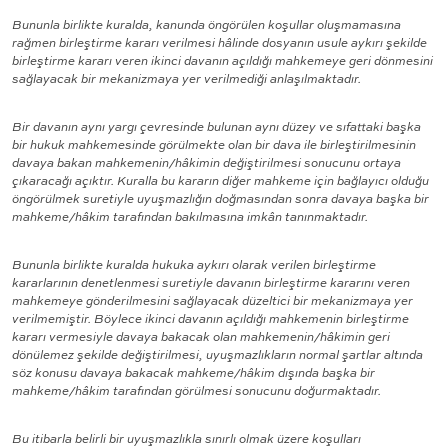
Bununla birlikte kuralda, kanunda öngörülen koşullar oluşmamasına
rağmen birleştirme kararı verilmesi hâlinde dosyanın usule aykırı şekilde
birleştirme kararı veren ikinci davanın açıldığı mahkemeye geri dönmesini
sağlayacak bir mekanizmaya yer verilmediği anlaşılmaktadır.
Bir davanın aynı yargı çevresinde bulunan aynı düzey ve sıfattaki başka
bir hukuk mahkemesinde görülmekte olan bir dava ile birleştirilmesinin
davaya bakan mahkemenin/hâkimin değiştirilmesi sonucunu ortaya
çıkaracağı açıktır. Kuralla bu kararın diğer mahkeme için bağlayıcı olduğu
öngörülmek suretiyle uyuşmazlığın doğmasından sonra davaya başka bir
mahkeme/hâkim tarafından bakılmasına imkân tanınmaktadır.
Bununla birlikte kuralda hukuka aykırı olarak verilen birleştirme
kararlarının denetlenmesi suretiyle davanın birleştirme kararını veren
mahkemeye gönderilmesini sağlayacak düzeltici bir mekanizmaya yer
verilmemiştir. Böylece ikinci davanın açıldığı mahkemenin birleştirme
kararı vermesiyle davaya bakacak olan mahkemenin/hâkimin geri
dönülemez şekilde değiştirilmesi, uyuşmazlıkların normal şartlar altında
söz konusu davaya bakacak mahkeme/hâkim dışında başka bir
mahkeme/hâkim tarafından görülmesi sonucunu doğurmaktadır.
Bu itibarla belirli bir uyuşmazlıkla sınırlı olmak üzere koşulları