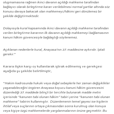
oluşmamasına rağmen ikinci davanın açıldığı mahkeme tarafından
bağlayıcı olarak birleştirme kararı verilebilmesi normal şartlar altında söz
konusu davaya bakacak olan mahkemeyi/hâkimi geri dönülemez bir
şekilde değiştirmektedir.
Dolayısıyla kural kapsamında ikinci davanın açıldığı mahkeme tarafından
verilen birleştirme kararının ilk davanın açıldığı mahkemeyi bağlamasının
kanuni hâkim güvencesiyle bağdaştığı söylenemez.
Açıklanan nedenlerle kural, Anayasa’nın 37. maddesine aykırıdır. İptali
gerekir
.”
Karara ilişkin karşı oy kullanılarak iştirak edilmemiş ve gerekçesi
aşağıda şu şekilde belirtilmiştir;
“
Hakim kadrosunda hukuki veya doğal sebeplerle her zaman değişiklikler
yaşanabileceğini öngören Anayasa koyucu kanuni hâkim güvencesini
düzenlediği 37. maddede bilinçli bir tercihte bulunarak madde metni
içerisinde “kanunen tabi olunan hâkim” tabiri yerine “kanunen tabi olunan
mahkeme” tabirini kullanmıştır. Düzenlemenin temel gayesi ise kişilerin
ihtilaf veya suçlarının ortaya çıkmasından sonra kurulmuş olan konuya
veya kişiye özgü mahkemelerde yargılanmalarının önüne geçmektir. Bu