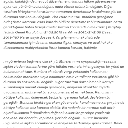
açıdan bakıldığında mevcut düzenlemenin kanuni hâkim güvencesine
aykırı bir yönünün bulunduğunu iddia etmek mümkün değildir. Diğer
taraftan birleştirme kararlarının tamamen denetimsiz bırakılması gibi bir
durumda söz konusu değildir. Zira HMK’nın 168. maddesi gereğince
birleştirme kararları esas kararla birlikte denetime tabi tutulmakta hatta
gerektiğinde hatalı birleştirmeler bozma konusu da olmaktadır (Yargıtay
Hukuk Genel Kurulu’nun 21.02.2019 tarihli ve 2015/21-2169 Esas,
2019/197 Karar sayılı dosyası). Yargılamanın makul sürede
tamamlanması için davanın esasına ilişkin olmayan ve usul hukuku
düzenlemesi mahiyetindeki itiraz konusu kuralın, hakimle-
rin görevlerini bağımsız olarak yürütmelerini ve uyuşmazlığın esasına
ilişkin vicdani kanaatlerine göre hüküm vermelerini engelleyen bir yönü de
bulunmamaktadır. Bunlara ek olarak yargı yetkisinin kullanması
bakımından mahkeme veya hakimlere emir ve talimat verilmesi gibi bir
duruma da söz konusu değildir. Diğer taraftan düzenlemenin kötüye
kullanılmaya müsait olduğu gerekçesi, anayasal olmaktan ziyade
uygulamanın muhtemel bir sonucuna işaret etmektedir. Kanunların
kötüye kullanımı önleyecek tedbirler içermesi hukuk devletinin bir
gereğidir. Bununla birlikte gereken güvenceler konulmasına karşın yine de
kötüye kullanım söz konusu olabilir. Bu nedenle bir normun salt kötü
niyetli kullanımı ihtimalinden doğacak sıkıntılar gerekçe yapılarak
anayasal bir denetim yapılması yerinde değildir. Bu tür hususlar
uygulamaya ilişkin sorunlardır ve anayasal tartışmayı gerektirmez. Kaldı