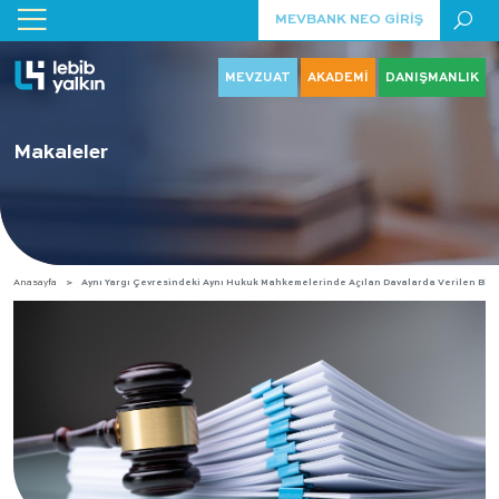
MEVBANK NEO GİRİŞ
MEVZUAT
AKADEMİ
DANIŞMANLIK
Makaleler
Anasayfa
Aynı Yargı Çevresindeki Aynı Hukuk Mahkemelerinde Açılan Davalarda Verilen Birl