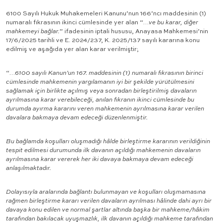
6100 Sayılı Hukuk Muhakemeleri Kanunu’nun 166’ncı maddesinin (1)
numaralı fıkrasının ikinci cümlesinde yer alan “…
ve bu karar, diğer
mahkemeyi bağlar.
” ifadesinin iptali hususu, Anayasa Mahkemesi’nin
17/6/2025 tarihli ve E. 2024/237, K. 2025/137 sayılı kararına konu
edilmiş ve aşağıda yer alan karar verilmiştir;
“…
6100 sayılı Kanun’un 167. maddesinin (1) numaralı fıkrasının birinci
cümlesinde mahkemenin yargılamanın iyi bir şekilde yürütülmesini
sağlamak için birlikte açılmış veya sonradan birleştirilmiş davaların
ayrılmasına karar verebileceği, anılan fıkranın ikinci cümlesinde bu
durumda ayırma kararını veren mahkemenin ayrılmasına karar verilen
davalara bakmaya devam edeceği düzenlenmiştir.
Bu bağlamda koşulları oluşmadığı hâlde birleştirme kararının verildiğinin
tespit edilmesi durumunda ilk davanın açıldığı mahkemenin davaların
ayrılmasına karar vererek her iki davaya bakmaya devam edeceği
anlaşılmaktadır.
Dolayısıyla aralarında bağlantı bulunmayan ve koşulları oluşmamasına
rağmen birleştirme kararı verilen davaların ayrılması hâlinde dahi ayrı bir
davaya konu edilen ve normal şartlar altında başka bir mahkeme/hâkim
tarafından bakılacak uyuşmazlık, ilk davanın açıldığı mahkeme tarafından