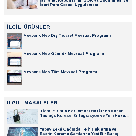
İstirahat Raporlarının SGK’ya Bildirilmesi ve
İdari Para Cezası Uygulaması
İLGİLİ ÜRÜNLER
Mevbank Neo Dış Ticaret Mevzuat Programı
Mevbank Neo Gümrük Mevzuat Programı
Mevbank Neo Tüm Mevzuat Programı
İLGİLİ MAKALELER
Ticari Sırların Korunması Hakkında Kanun
Taslağı: Küresel Entegrasyon ve Yeni Hukuki
Dönemin Analizi
Yapay Zekâ Çağında Telif Haklarına ve
Eserin Koruma Şartlarına Yeni Bir Bakış