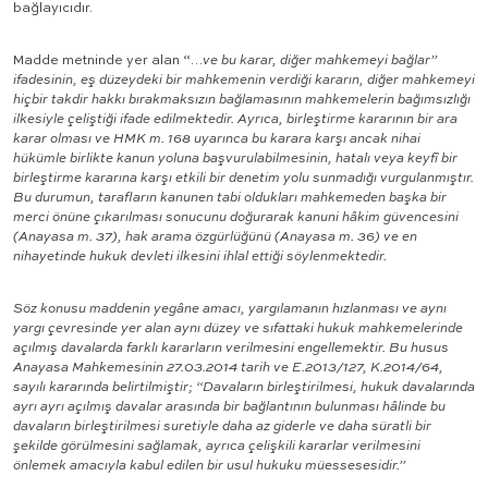
bağlayıcıdır.
Madde metninde yer alan “…
ve bu karar, diğer mahkemeyi bağlar”
ifadesinin, eş düzeydeki bir mahkemenin verdiği kararın, diğer mahkemeyi
hiçbir takdir hakkı bırakmaksızın bağlamasının mahkemelerin bağımsızlığı
ilkesiyle çeliştiği ifade edilmektedir. Ayrıca, birleştirme kararının bir ara
karar olması ve HMK m. 168 uyarınca bu karara karşı ancak nihai
hükümle birlikte kanun yoluna başvurulabilmesinin, hatalı veya keyfî bir
birleştirme kararına karşı etkili bir denetim yolu sunmadığı vurgulanmıştır.
Bu durumun, tarafların kanunen tabi oldukları mahkemeden başka bir
merci önüne çıkarılması sonucunu doğurarak kanuni hâkim güvencesini
(Anayasa m. 37), hak arama özgürlüğünü (Anayasa m. 36) ve en
nihayetinde hukuk devleti ilkesini ihlal ettiği söylenmektedir.
Söz konusu maddenin yegâne amacı, yargılamanın hızlanması ve aynı
yargı çevresinde yer alan aynı düzey ve sıfattaki hukuk mahkemelerinde
açılmış davalarda farklı kararların verilmesini engellemektir. Bu husus
Anayasa Mahkemesinin 27.03.2014 tarih ve E.2013/127, K.2014/64,
sayılı kararında belirtilmiştir; “Davaların birleştirilmesi, hukuk davalarında
ayrı ayrı açılmış davalar arasında bir bağlantının bulunması hâlinde bu
davaların birleştirilmesi suretiyle daha az giderle ve daha süratli bir
şekilde görülmesini sağlamak, ayrıca çelişkili kararlar verilmesini
önlemek amacıyla kabul edilen bir usul hukuku müessesesidir.”