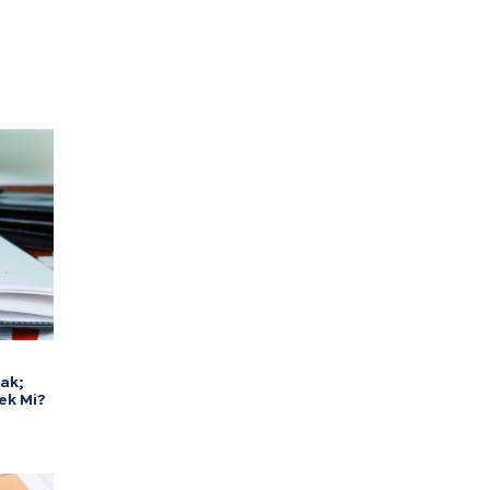
cak;
cek Mi?