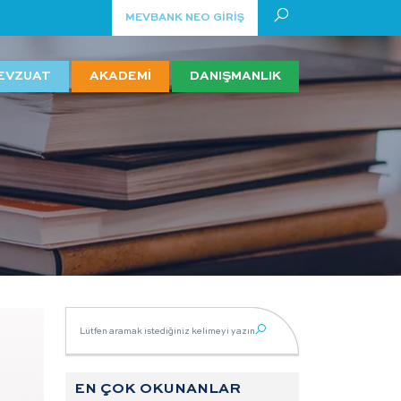
MEVBANK NEO GİRİŞ
EVZUAT
AKADEMİ
DANIŞMANLIK
EN ÇOK OKUNANLAR