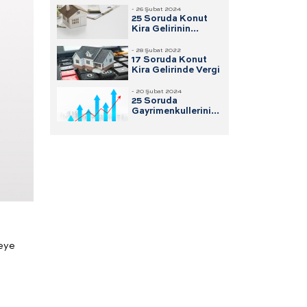
- 26 Şubat 2024
25 Soruda Konut
Kira Gelirinin
Vergisi
- 28 Şubat 2022
17 Soruda Konut
Kira Gelirinde Vergi
- 20 Şubat 2024
25 Soruda
Gayrimenkullerini
Satanlar için Değer
Artışı Kazancı
meye