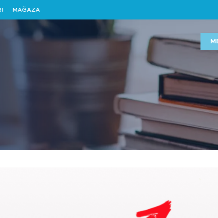
I
MAĞAZA
M