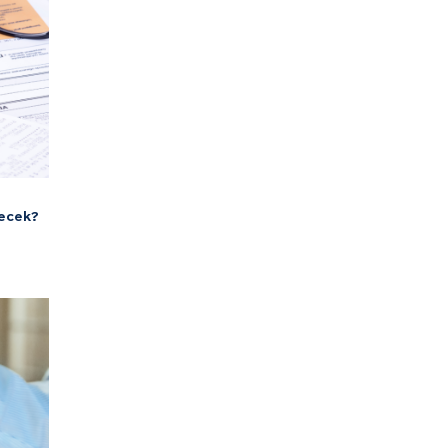
recek?