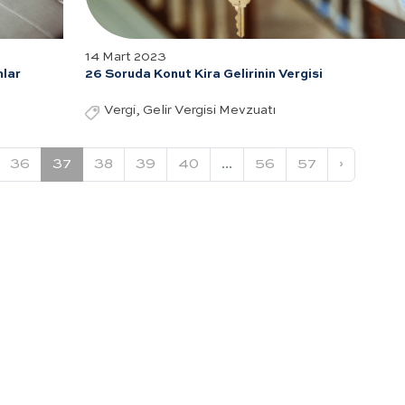
14 Mart 2023
nlar
26 Soruda Konut Kira Gelirinin Vergisi
Vergi, Gelir Vergisi Mevzuatı
36
37
38
39
40
...
56
57
›