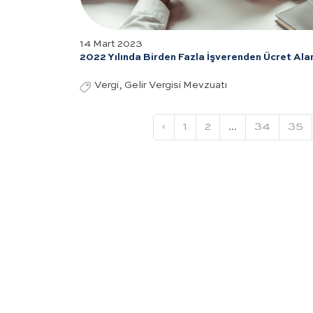
14 Mart 2023
2022 Yılında Birden Fazla İşverenden Ücret Ala
Vergi, Gelir Vergisi Mevzuatı
‹
1
2
...
34
35