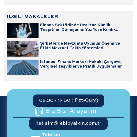
İLGİLİ MAKALELER
Finans Sektöründe Uzaktan Kimlik
Tespitinin Dönüşümü: Yüz Yüze Kimlik
Tespitinden Pasaportla Dijital Müşteri
Edinimine
Şirketlerde Mevzuata Uyumun Önemi ve
Etkin Mevzuat Takip Yöntemleri
İstanbul Finans Merkezi Hukuki Çerçeve,
Vergisel Teşvikler ve Pratik Uygulamalar
08.30 - 17.30 ( Pzt-Cum)
Biz Sizi Arayalım
iletisim@lebibyalkin.com.tr
Telefon