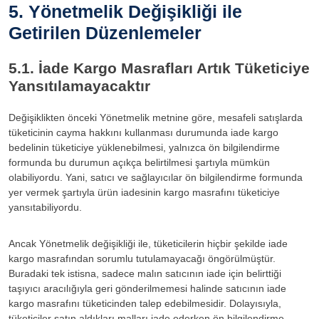
5. Yönetmelik Değişikliği ile
Getirilen Düzenlemeler
5.1. İade Kargo Masrafları Artık Tüketiciye
Yansıtılamayacaktır
Değişiklikten önceki Yönetmelik metnine göre, mesafeli satışlarda
tüketicinin cayma hakkını kullanması durumunda iade kargo
bedelinin tüketiciye yüklenebilmesi, yalnızca ön bilgilendirme
formunda bu durumun açıkça belirtilmesi şartıyla mümkün
olabiliyordu. Yani, satıcı ve sağlayıcılar ön bilgilendirme formunda
yer vermek şartıyla ürün iadesinin kargo masrafını tüketiciye
yansıtabiliyordu.
Ancak Yönetmelik değişikliği ile, tüketicilerin hiçbir şekilde iade
kargo masrafından sorumlu tutulamayacağı öngörülmüştür.
Buradaki tek istisna, sadece malın satıcının iade için belirttiği
taşıyıcı aracılığıyla geri gönderilmemesi halinde satıcının iade
kargo masrafını tüketicinden talep edebilmesidir. Dolayısıyla,
tüketiciler satın aldıkları malları iade ederken ön bilgilendirme