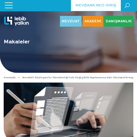
MEVBANK NEO GİRİŞ
MEVZUAT
AKADEMİ
DANIŞMANLIK
Makaleler
Anasayfa
Mesafeli Sözleşmeler Yönetmeliği’nde Değişiklik Yapılmasına Dair Yönetmelik Kaps