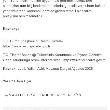
yeni Yönetmelik metnine uygun hâle getirmeli, tüketicilere
sundukları tüm bilgilendirme metinlerini güncelleyerek hem hukuki
yaptırımlardan kaçınmalı hem de güven temelli bir ticaret
anlayışını benimsemelidir.
Kaynakça
T.C. Cumhurbaşkanlığı Resmî Gazete-
https://www.resmigazete.gov.tr
T.C. Ticaret Bakanlığı Tüketicinin Korunması ve Piyasa Gözetimi
Genel Müdürlüğü resmi internet sitesi- https://tuketici.ticaret.gov.tr
Kaynak:
Lebib Yalkın Aylık Mevzuat Dergisi Ağustos 2025
Yazar:
Dilara Uçar
MAKALELER VE HABERLERE GERİ DÖN