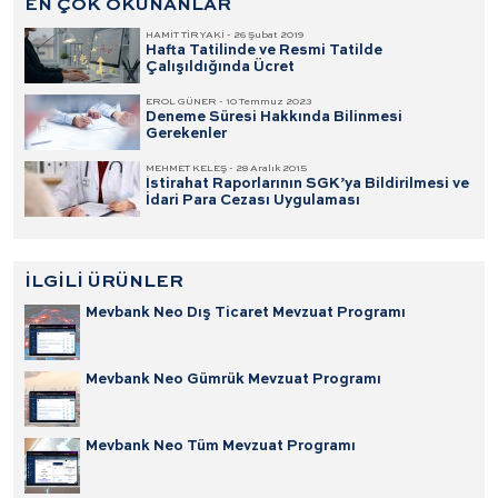
EN ÇOK OKUNANLAR
HAMİT TİRYAKİ - 26 Şubat 2019
Hafta Tatilinde ve Resmi Tatilde
Çalışıldığında Ücret
EROL GÜNER - 10 Temmuz 2023
Deneme Süresi Hakkında Bilinmesi
Gerekenler
MEHMET KELEŞ - 28 Aralık 2015
İstirahat Raporlarının SGK’ya Bildirilmesi ve
İdari Para Cezası Uygulaması
İLGİLİ ÜRÜNLER
Mevbank Neo Dış Ticaret Mevzuat Programı
Mevbank Neo Gümrük Mevzuat Programı
Mevbank Neo Tüm Mevzuat Programı