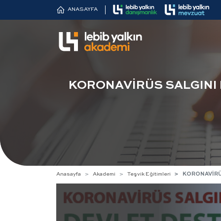
ANASAYFA
KORONAVİRÜS SALGINI 
Anasayfa
Akademi
Teşvik Eğitimleri
KORONAVİRÜS