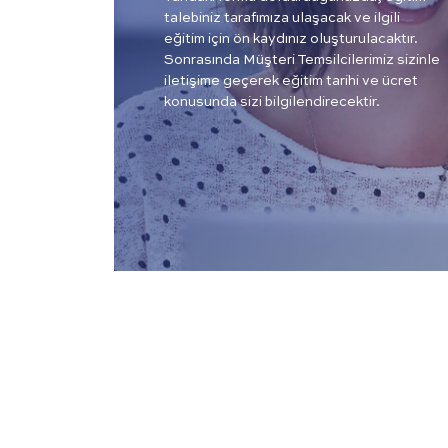
talebiniz tarafımıza ulaşacak ve ilgili
eğitim için ön kaydınız oluşturulacaktır.
Sonrasında Müşteri Temsilcilerimiz sizinle
iletişime geçerek eğitim tarihi ve ücret
konusunda sizi bilgilendirecektir.