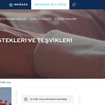
MAĞAZA
MEVBANK NEO GİRİŞ
 EĞİTİM ABONELİĞİ
KATEGORİLER
EĞİTİM TAKVİMİ
TEKLERİ VE TEŞVİKLERİ
Mİ (Online)
Dr.Öğr. Üyesi Beyhan Yaslıdağ