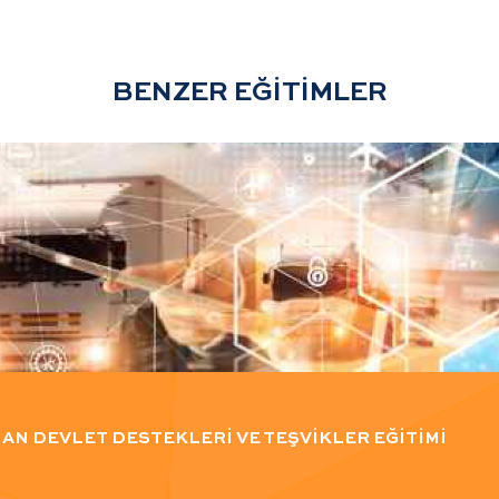
BENZER EĞİTİMLER
N DEVLET DESTEKLERİ VE TEŞVİKLER EĞİTİMİ