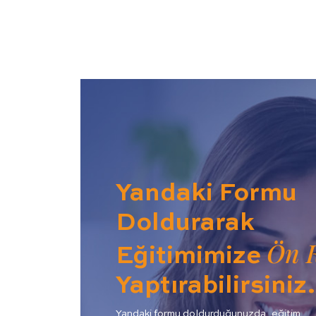
Yandaki Formu
Doldurarak
Ön K
Eğitimimize
Yaptırabilirsini
Yandaki formu doldurduğunuzda, eğitim