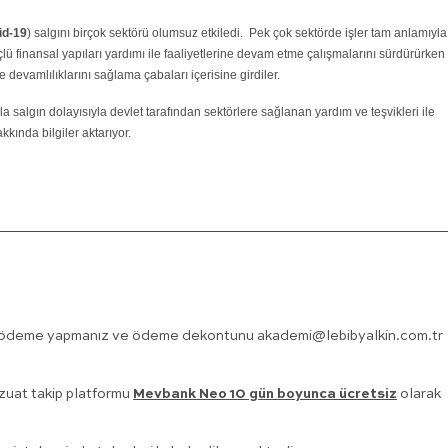
id-19
) salgını birçok sektörü olumsuz etkiledi. Pek çok sektörde işler tam anlamıyla
lü finansal yapıları yardımı ile faaliyetlerine devam etme çalışmalarını sürdürürken
e devamlılıklarını sağlama çabaları içerisine girdiler.
yla salgın dolayısıyla devlet tarafından sektörlere sağlanan yardım ve teşvikleri ile
kında bilgiler aktarıyor.
nce ödeme yapmanız ve ödeme dekontunu
akademi@lebibyalkin.com.tr
vzuat takip platformu
Mevbank Neo 10 gün boyunca ücretsiz
olarak