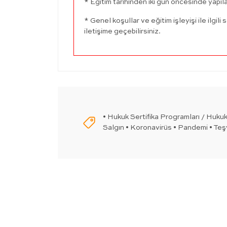
* Eğitim tarihinden iki gün öncesinde yapıla
* Genel koşullar ve eğitim işleyişi ile ilgili s
iletişime geçebilirsiniz.
• Hukuk Sertifika Programları / Hukuk 
Salgın • Koronavirüs • Pandemi • Teşv