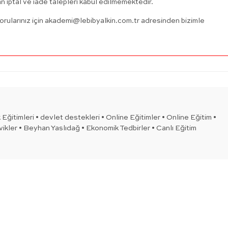
n iptal ve iade talepleri kabul edilmemektedir.
orularınız için
akademi@lebibyalkin.com.tr
adresinden bizimle
Eğitimleri • devlet destekleri • Online Eğitimler • Online Eğitim •
ikler • Beyhan Yaslıdağ • Ekonomik Tedbirler • Canlı Eğitim