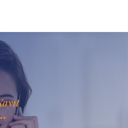
ayıt
z…