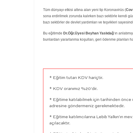
Tüm dünyayı etkisi altına alan yeni tip Koronavirüs (
Cov
sona erdirilmek zorunda kalırken bazı sektörle kendi güç
bazı sektörler de devlet yardımları ve teşvikleri sayesind
Bu eğitimde
Dr.Öğr.Üyesi Beyhan Yaslıdağ
‘ın anlatımı
bunlardan yararlanma koşulları, geri ödenme planları hak
* Eğitim tutarı KDV hariçtir.
* KDV oranımız %20'dir.
* Eğitime katılabilmek için tarihinden ö
adresine göndermeniz gerekmektedir.
* Eğitime katılımcılarına Lebib Yalkın'ın me
açılacaktır.