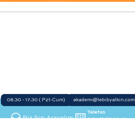
08.30 - 17.30 ( Pzt-Cum)
akademi@lebibyalkin.com.
Telefon
Biz Sizi Arayalım
0 (549) 661 37 46
0 (541) 827 54 68