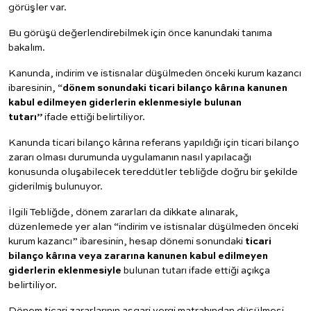
görüşler var.
Bu görüşü değerlendirebilmek için önce kanundaki tanıma
bakalım.
Kanunda, indirim ve istisnalar düşülmeden önceki kurum kazancı
ibaresinin, “
dönem sonundaki ticari bilanço kârına kanunen
kabul edilmeyen giderlerin eklenmesiyle bulunan
tutarı”
ifade ettiği belirtiliyor.
Kanunda ticari bilanço kârına referans yapıldığı için ticari bilanço
zararı olması durumunda uygulamanın nasıl yapılacağı
konusunda oluşabilecek tereddütler tebliğde doğru bir şekilde
giderilmiş bulunuyor.
İlgili Tebliğde, dönem zararları da dikkate alınarak,
düzenlemede yer alan “indirim ve istisnalar düşülmeden önceki
kurum kazancı” ibaresinin, hesap dönemi sonundaki
ticari
bilanço kârına veya zararına kanunen kabul edilmeyen
giderlerin eklenmesiyle
bulunan tutarı ifade ettiği açıkça
belirtiliyor.
Dönem ticari zararlarının asgari vergi matrahından düşülmesi