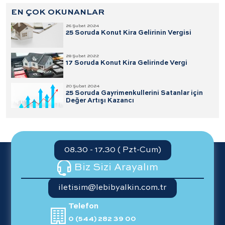
EN ÇOK OKUNANLAR
26 Şubat 2024
25 Soruda Konut Kira Gelirinin Vergisi
28 Şubat 2022
17 Soruda Konut Kira Gelirinde Vergi
20 Şubat 2024
25 Soruda Gayrimenkullerini Satanlar için
Değer Artışı Kazancı
08.30 - 17.30 ( Pzt-Cum)
Biz Sizi Arayalım
iletisim@lebibyalkin.com.tr
Telefon
0 (544) 282 39 00