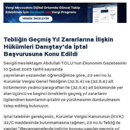
Tebliğin Geçmiş Yıl Zararlarına İlişkin
Hükümleri Danıştay’da İptal
Başvurusuna Konu Edildi
Sevgili meslektaşım Abdullah TOLU’nun Ekonomim Gazetesinin
10 Şubat 2025 tarihli sayısında
yayımlanan
yazısından
öğrendiğimize göre, 23 seri no.lu
Kurumlar Vergisi Genel Tebliğinin (32.5.4) ve (32.5.6) alt
bölümlerinin yedinci paragrafları ile (32.5.6) alt bölümünde yer
alan üçüncü ve beşinci örneklerin geçmiş yıl zararlarını
ilgilendiren kısımlarının iptalini ve yürütmesinin durdurulmasını
talep edilmiş bulunuyor.
İptal talebinin gerekçesini, Kurumlar Vergisi Kanununun (KVK)
32/C maddesinde bulunmamasına rağmen, 23 no.lu Tebliğ ile
yapılan “
Beyannamelerde indirim konusu yapılan geçmiş yıl