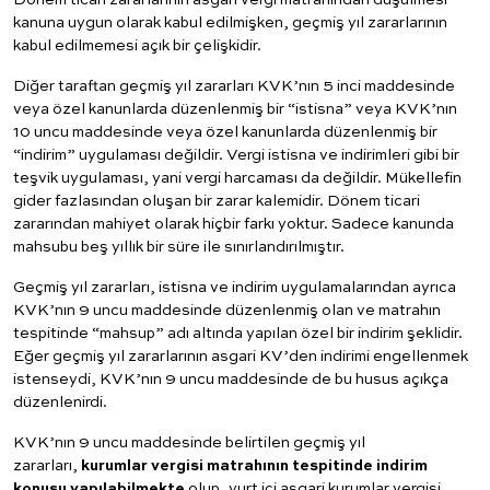
kanuna uygun olarak kabul edilmişken, geçmiş yıl zararlarının
kabul edilmemesi açık bir çelişkidir.
Diğer taraftan geçmiş yıl zararları KVK’nın 5 inci maddesinde
veya özel kanunlarda düzenlenmiş bir “istisna” veya KVK’nın
10 uncu maddesinde veya özel kanunlarda düzenlenmiş bir
“indirim” uygulaması değildir. Vergi istisna ve indirimleri gibi bir
teşvik uygulaması, yani vergi harcaması da değildir. Mükellefin
gider fazlasından oluşan bir zarar kalemidir. Dönem ticari
zararından mahiyet olarak hiçbir farkı yoktur. Sadece kanunda
mahsubu beş yıllık bir süre ile sınırlandırılmıştır.
Geçmiş yıl zararları, istisna ve indirim uygulamalarından ayrıca
KVK’nın 9 uncu maddesinde düzenlenmiş olan ve matrahın
tespitinde “mahsup” adı altında yapılan özel bir indirim şeklidir.
Eğer geçmiş yıl zararlarının asgari KV’den indirimi engellenmek
istenseydi, KVK’nın 9 uncu maddesinde de bu husus açıkça
düzenlenirdi.
KVK’nın 9 uncu maddesinde belirtilen geçmiş yıl
zararları,
kurumlar vergisi matrahının tespitinde indirim
konusu yapılabilmekte
olup, yurt içi asgari kurumlar vergisi