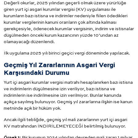
Değerli okurlar, 2025 yılından geçerli olmak üzere yürürlüğe
giren yurt içi asgari kurumlar vergisi (KV) uygulaması ile
kurumların bazı istisna ve indirimler nedeniyle fiilen ödedikleri
kurumlar vergilerinin kanuni oranların çok altında kalması
gerekçesiyle, ödenecek kurumlar vergisinin, indirim ve istisnalar
düşülmeden önceki kurum kazancının yüzde 10’undan az
olamayacağı düzenlendi.
İlk uygulama 2025 yılı birinci geçici vergi döneminde yapılacak.
Geçmiş Yıl Zararlarının Asgari Vergi
Karşısındaki Durumu
Yurt içi asgari kurumlar vergisi matrahı hesaplanırken bazı istisna
ve indirimlerin düşülmesine izin veriliyor, bazı istisna ve
indirimlerin ise indirilmesine izin verilmiyor. Bunlar kanunda
açıkça sayılmış bulunuyor. Geçmiş yıl zararlarına ilişkin ise kanun
metninde açık bir hüküm yok.
Ancak ilgili tebliğde, geçmiş yıl mali zararlarının yurt içi asgari
KV matrahından İNDİRİLEMEYECEĞİ belirtilmiş bulunuyor.
Örnek 1:
Bir kurumun 2024 yılından devreden mali zararı 1 milyar