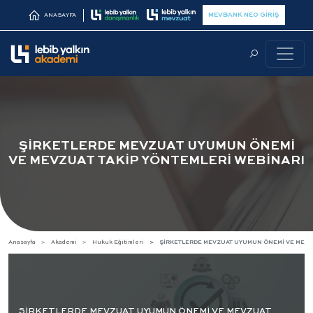
MEVBANK NEO GİRİŞ
ANASAYFA
ŞİRKETLERDE MEVZUAT UYUMUN ÖNEMİ
VE MEVZUAT TAKİP YÖNTEMLERİ WEBİNARI
Anasayfa
Akademi
Hukuk Eğitimleri
ŞİRKETLERDE MEVZUAT UYUMUN ÖNEMİ VE MEVZU
ŞİRKETLERDE MEVZUAT UYUMUN ÖNEMİ VE MEVZUAT