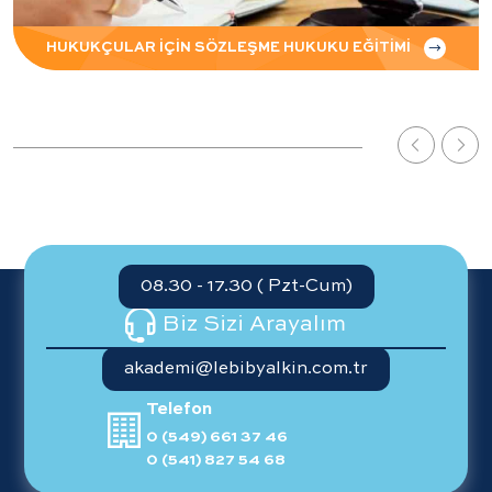
HUKUKÇULAR İÇİN SÖZLEŞME HUKUKU EĞİTİMİ
08.30 - 17.30 ( Pzt-Cum)
Biz Sizi Arayalım
akademi@lebibyalkin.com.tr
Telefon
0 (549) 661 37 46
0 (541) 827 54 68